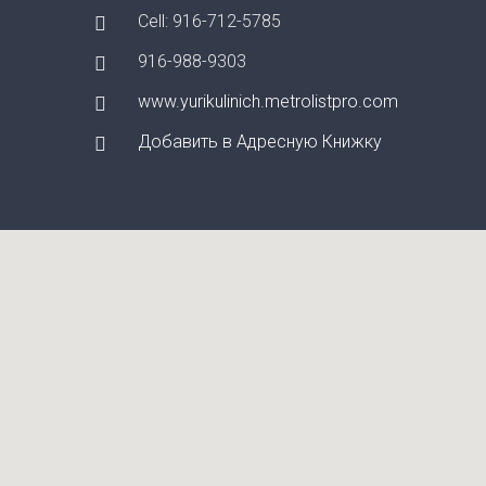
Cell: 916-712-5785
916-988-9303
www.yurikulinich.metrolistpro.com
Добавить в Адресную Книжку