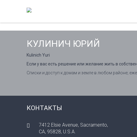
КУЛИНИЧ ЮРИЙ
Kulinich Yuri
Если у вас есть решение или желание жить в собстве
Списки и доступ к домам и земле в любом районе; е
КОНТАКТЫ
7412 Elsie Avenue, Sacramento,
CA, 95828, U.S.A.