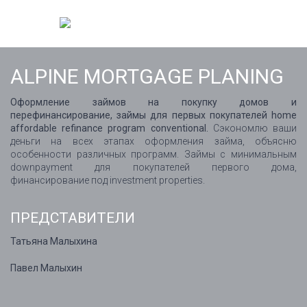
ALPINE MORTGAGE PLANING
Оформление займов на покупку домов и
перефинансирование, займы для первых покупателей home
affordable refinance program conventional.
Сэкономлю ваши
деньги на всех этапах оформления займа, объясню
особенности различных программ. Займы с минимальным
downpayment для покупателей первого дома,
финансирование под investment properties.
ПРЕДСТАВИТЕЛИ
Татьяна Малыхина
Павел Малыхин