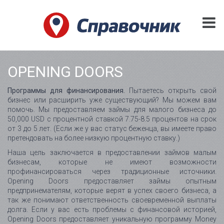
OPENING DOORS
Программы для финансирования.
Пытаетесь открыть свой
бизнес или расширить уже существующий? Мы можем вам
помочь. Мы предоставляем займы для малого бизнеса до
50,000 USD с процентной ставкой 7.75-8.5 процентов на срок
от 3 до 5 лет. (Если же у вас статус беженца, вы имеете право
претендовать на более низкую процентную ставку.)
Наша цель заключается в предоставлении займов малым
бизнесам, которые не имеют возможности
профинансироваться через традиционные источники.
Opening Doors предоставляет займы опытным
предпринемателям, которые верят в успех своего бизнеса, а
так же понимают ответственность своевременной выплаты
долга. Если у вас есть проблемы с финансовой историей,
Opening Doors предоставляет уникальную программу Money