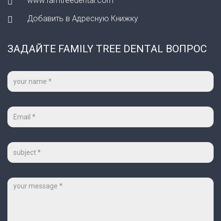
www.famtreedental.com
Добавить в Адресную Книжку
ЗАДАЙТЕ FAMILY TREE DENTAL ВОПРОС
Ваше
имя
*
Ваш
e-
mail
*
Тема
Сообщение