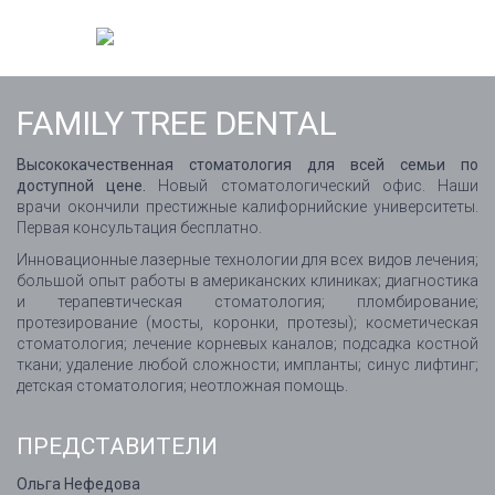
FAMILY TREE DENTAL
Высококачественная стоматология для всей семьи по
доступной цене.
Новый стоматологический офис. Наши
врачи окончили престижные калифорнийские университеты.
Первая консультация бесплатно.
Инновационные лазерные технологии для всех видов лечения;
большой опыт работы в американских клиниках; диагностика
и терапевтическая стоматология; пломбирование;
протезирование (мосты, коронки, протезы); косметическая
стоматология; лечение корневых каналов; подсадка костной
ткани; удаление любой сложности; импланты; синус лифтинг;
детская стоматология; неотложная помощь.
ПРЕДСТАВИТЕЛИ
Ольга Нефедова