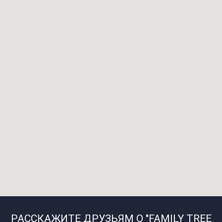
РАССКАЖИТЕ ДРУЗЬЯМ О "FAMILY TREE