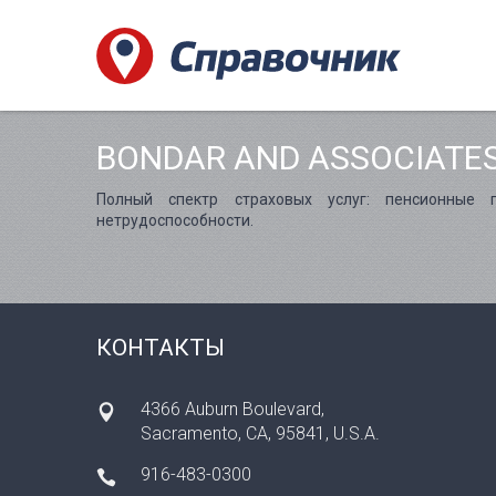
BONDAR AND ASSOCIATE
Полный спектр страховых услуг: пенсионные п
нетрудоспособности.
КОНТАКТЫ
4366 Auburn Boulevard,
Sacramento, CA, 95841, U.S.A.
916-483-0300