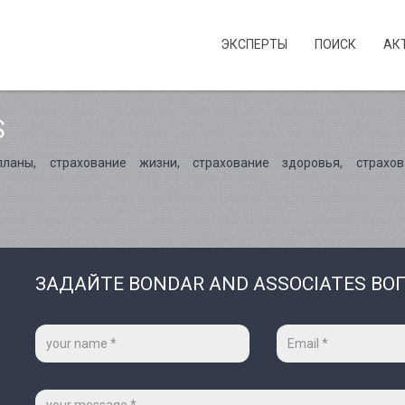
ЭКСПЕРТЫ
ПОИСК
АК
S
ланы, страхование жизни, страхование здоровья, страхо
ЗАДАЙТЕ BONDAR AND ASSOCIATES ВО
Ваше
Ваш
имя
e-
*
mail
*
Сообщение