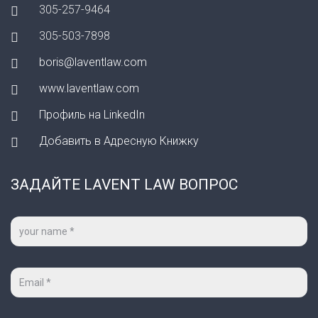
305-257-9464
305-503-7898
boris@laventlaw.com
www.laventlaw.com
Профиль на LinkedIn
Добавить в Адресную Книжку
ЗАДАЙТЕ LAVENT LAW ВОПРОС
Ваше
имя
*
Ваш
e-
mail
*