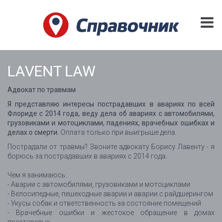
LAVENT LAW
Адвокат по травмам
Я представляю интересы пострадавших в авариях по всей
Флориде с 2014 года, веду дела об авариях с автомобилями,
грузовиками и мотоциклами, падениях, врачебных ошибках и
делах о смерти.
Оплата только при выигрыше дела.
Пострадали от травмы? Звоните адвокату Борису Лавенту - я
борюсь за пострадавших в авариях с 2014 года.
Чем я занимаюсь:
- Аварии с автомобилями, грузовиками и мотоциклами
- Велосипедные, пешеходные аварии и аварии с райдшерингом
- Укусы собак и ответственность за состояние помещений
- Врачебные ошибки и жестокое обращение в домах