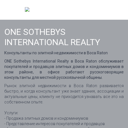
ONE SOTHEBYS
INTERNATIONAL REALTY
Консультанты по элитной недвижимости в Boca Raton
ONE Sothebys International Realty в Boca Raton обслуживает
покупателей и продавцов элитных домов и кондоминиумов в
этом районе, в офисе работают русскоговорящие
консультанты для местной русскоязычной общины.
Рынок элитной недвижимости в Boca Raton развивается
быстро, и когда консультант уже знает здания, ассоциации и
актуальные цены, клиенту не приходится узнавать все это на
собственном опыте.
Услуги:
- Продажа элитных домов и кондоминиумов
- Представление интересов покупателей и продавцов