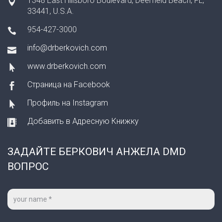
1348 East Hillsboro Boulevard, Deerfield Beach, FL,
33441, U.S.A.
954-427-3000
info@drberkovich.com
www.drberkovich.com
Страница на Facebook
Профиль на Instagram
Добавить в Адресную Книжку
ЗАДАЙТЕ БЕРКОВИЧ АНЖЕЛА DMD
ВОПРОС
Ваше
имя
*