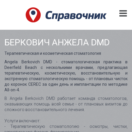
БЕРКОВИЧ АНЖЕЛА DMD
Терапевтическая и косметическая стоматология
Angela Berkovich DMD - стоматологическая практика в
Deerfield Beach с несколькими врачами, предлагающая
терапевтическую, косметическую, восстановительную и
экстренную стоматологическую помощь - от плановых чисток
до коронок CEREC за один день и имплантации по методике
All-on-4.
В Angela Berkovich DMD работает команда стоматологов,
оказывающих помощь всей семье - от плановых визитов до
сложного восстановительного лечения.
Услуги включают:
- Терапевтическую стоматологию - осмотры, чистки,