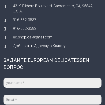
4319 Elkhorn Boulevard, Sacramento, CA, 95842,
U.S.A.
916-332-3537
916-332-3582
ed.shop.ca@gmail.com
Добавить в Адресную Книжку
ЗАДАЙТЕ EUROPEAN DELICATESSEN
ВОПРОС
Ваше
имя
*
Ваш
e-