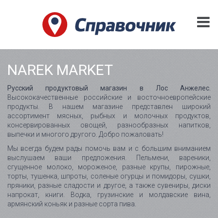
NAREK MARKET
Русский продуктовый магазин в Лос Анжелес.
Высококачественные российские и восточноевропейские
продукты. В нашем магазине представлен широкий
ассортимент мясных, рыбных и молочных продуктов,
консервированных овощей, разнообразных напитков,
выпечки и многого другого. Добро пожаловать!
Мы всегда будем рады помочь вам и с большим вниманием
выслушаем ваши предложения. Пельмени, вареники,
сгущенное молоко, мороженое, разные крупы, пирожные,
торты, тушенка, шпроты, соленые огурцы и помидоры, сушки,
пряники, разные сладости и другое, а также сувениры, диски
напрокат, книги. Водка, грузинские и молдавские вина,
армянский коньяк и разные сорта пива.