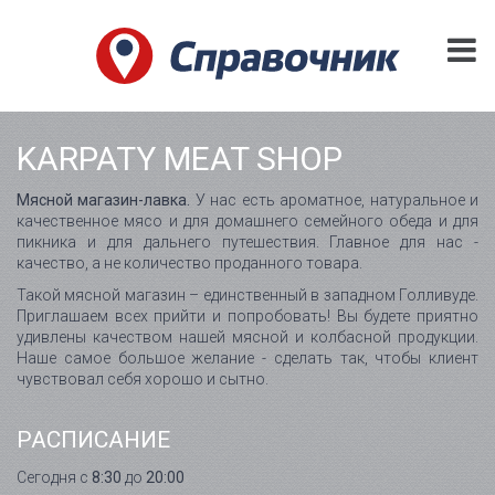
KARPATY MEAT SHOP
Мясной магазин-лавка.
У нас есть ароматное, натуральное и
качественное мясо и для домашнего семейного обеда и для
пикника и для дальнего путешествия. Главное для нас -
качество, а не количество проданного товара.
Такой мясной магазин – единственный в западном Голливуде.
Приглашаем всех прийти и попробовать! Вы будете приятно
удивлены качеством нашей мясной и колбасной продукции.
Наше самое большое желание - сделать так, чтобы клиент
чувствовал себя хорошо и сытно.
РАСПИСАНИЕ
Сегодня с
8:30
до
20:00