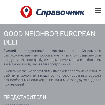
GOOD NEIGHBOR EUROPEAN
DELI
Русский продуктовый магазин в Сакраменто.
Высококачественные российские и восточноевропейские
продукты. Мы всегда будем рады помочь вам и с большим
вниманием выслушаем ваши предложения
В нашем магазине представлен широкий ассортимент мясных,
рыбных и молочных продуктов, консервированных овощей,
разнообразных напитков, выпечки и многого другого. Добро
пожаловать!
ПРЕДСТАВИТЕЛИ