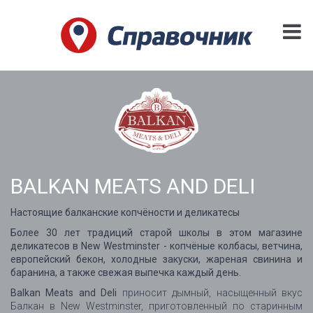
BALKAN MEATS AND DELI
Настоящие балканские копчёности и деликатесы
Более 30 лет традиций старой школы в этом магазине
деликатесов в New Westminster - копчёные колбасы, ветчина,
европейский бекон, холодные закуски, жареная свинина и
баранина, а также свежая выпечка каждый день.
Balkan Meats and Deli
приносит дымный, насыщенный вкус
Балкан в New Westminster, приготовленный по старинным