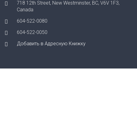
718 12th Street, New Westminster, BC, V6V 1F3,
Canada
604-522-0080
604-522-0050
Добавить в Адресную Книжку