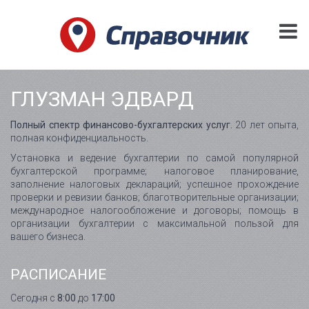
ГЛУЗМАН ЭДВАРД
Полный спектр финансово-бухгалтерских услуг.
20 лет опыта,
полная конфиденциальность.
Установка и ведение бухгалтерии по самой популярной
бухгалтерской программе; налоговое планирование,
заполнение налоговых деклараций; успешное прохождение
проверки и ревизии банков; благотворительные организации;
международное налогообложение и договоры; помощь в
организации бухгалтерии с максимальной пользой для
вашего бизнеса.
РАСПИСАНИЕ
Сегодня с
8:00
до
17:00