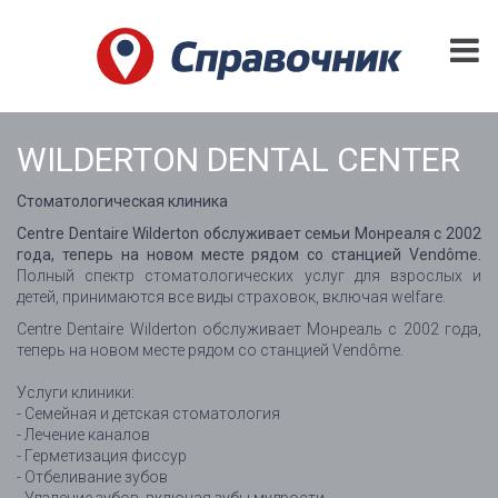
WILDERTON DENTAL CENTER
Стоматологическая клиника
Centre Dentaire Wilderton обслуживает семьи Монреаля с 2002
года, теперь на новом месте рядом со станцией Vendôme.
Полный спектр стоматологических услуг для взрослых и
детей, принимаются все виды страховок, включая welfare.
Centre Dentaire Wilderton обслуживает Монреаль с 2002 года,
теперь на новом месте рядом со станцией Vendôme.
Услуги клиники:
- Семейная и детская стоматология
- Лечение каналов
- Герметизация фиссур
- Отбеливание зубов