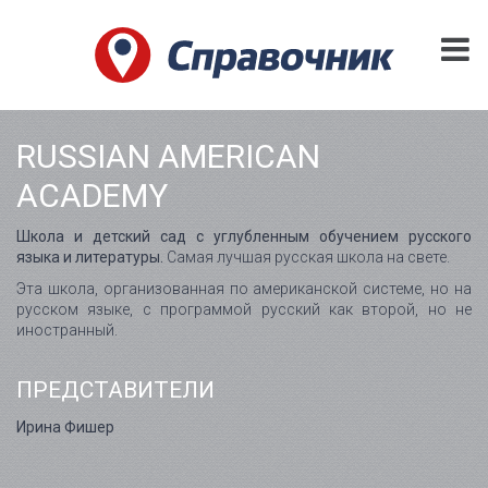
RUSSIAN AMERICAN
ACADEMY
Школа и детский сад с углубленным обучением русского
языка и литературы.
Самая лучшая русская школа на свете.
Эта школа, организованная по американской системе, но на
русском языке, с программой русский как второй, но не
иностранный.
ПРЕДСТАВИТЕЛИ
Ирина Фишер