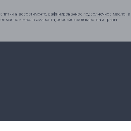
апитки в ассортименте, рафинированное подсолнечное масло, а 
е масло и масло амаранта, российские лекарства и травы.