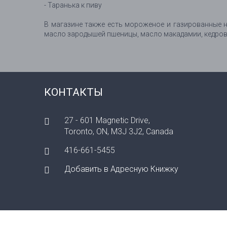
- Таранька к пиву
В магазине также есть мороженое и газированные н
масло зародышей пшеницы, масло макадамии, кедрово
КОНТАКТЫ
27 - 601 Magnetic Drive,
Toronto, ON, M3J 3J2, Canada
416-661-5455
Добавить в Адресную Книжку