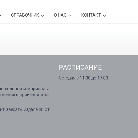
CПРАВОЧНИК
О НАС
КОНТАКТ
РАСПИСАНИЕ
Сегодня с
11:00
до
17:00
вые соленья и маринады,
ственного производства,
ит заехать издалека: от