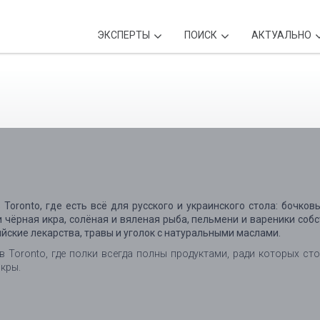
ЭКСПЕРТЫ
ПОИСК
АКТУАЛЬНО
в Toronto, где есть всё для русского и украинского стола: бочко
 чёрная икра, солёная и вяленая рыба, пельмени и вареники соб
ийские лекарства, травы и уголок с натуральными маслами.
в Toronto, где полки всегда полны продуктами, ради которых сто
кры.