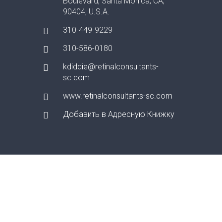
Boulevard, Santa Monica, CA,
90404, U.S.A.
310-449-9229
310-586-0180
kdiddie@retinalconsultants-
sc.com
www.retinalconsultants-sc.com
Добавить в Адресную Книжку