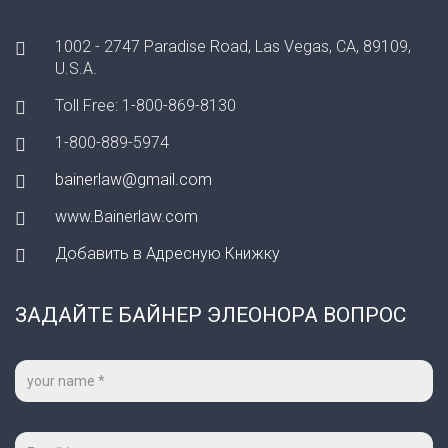
1002 - 2747 Paradise Road, Las Vegas, CA, 89109,
U.S.A.
Toll Free: 1-800-869-8130
1-800-889-5974
bainerlaw@gmail.com
www.Bainerlaw.com
Добавить в Адресную Книжку
ЗАДАЙТЕ БАЙНЕР ЭЛЕОНОРА ВОПРОС
Ваше
имя
*
Ваш