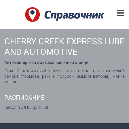
CHERRY CREEK EXPRESS LUBE
AND AUTOMOTIVE
Автомастерская и автозаправочная станция.
Gолный технический осмотр, смена масла, механический
ремонт (тормоза, ремни, полуоси, аммортизаторы), мойка
машин.
РАСПИСАНИЕ
Сегодня с
9:00
до
16:00