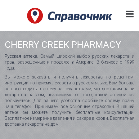
CHERRY CREEK PHARMACY
Русская аптека.
Самый широкий выбор русских лекарств и
трав, разрешенных к продаже в Америке. В бизнесе с 1999
года.
Вы можете заказать и получить лекарства по рецептам,
инструкции по приему лекарств а русском языке. Вам больше
не надо ходить в аптеку за лекарствами, мы доставим ваши
лекарства на дом, независимо от того, какой аптекой вы
пользуетесь. Для вашего удобства сообщите своему врачу
наш телефон. Принимаем все основные страховки. В нашей
аптеке вы можете получить бесплатные консультации.
Бесплатное измерение давления и сахара в крови. Бесплатная
доставка лекарств на дом.