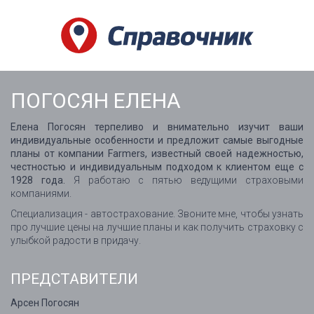
ПОГОСЯН ЕЛЕНА
Елена Погосян терпеливо и внимательно изучит ваши
индивидуальные особенности и предложит самые выгодные
планы от компании Farmers, известный своей надежностью,
честностью и индивидуальным подходом к клиентом еще с
1928 года.
Я работаю с пятью ведущими страховыми
компаниями.
Специализация - автострахование. Звоните мне, чтобы узнать
про лучшие цены на лучшие планы и как получить страховку с
улыбкой радости в придачу.
ПРЕДСТАВИТЕЛИ
Арсен Погосян