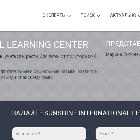
ЭКСПЕРТЫ
ПОИСК
АКТУАЛЬНО
L LEARNING CENTER
ПРЕДСТА
Марина Липове
, учиться и расти.
Для детей от полутора до 6
двигательные и социальные навыки, развитие
 языку, испанскому языку.
ЗАДАЙТЕ SUNSHINE INTERNATIONAL L
Ваше
Ваш
имя
e-