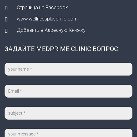
Страница на Facebook
www.wellnessplusclinic.com
Добавить в Адресную Книжку
ЗАДАЙТЕ MEDPRIME CLINIC ВОПРОС
Ваше
имя
*
Ваш
e-
mail
*
Тема
Сообщение