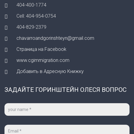
404-400-1774
Cell: 404-954-0754
404-829-2379
chavarroandgorinshteyn@gmail.com
Страница на Facebook
www.cgimmigration.com
Добавить в Адресную Книжку
ЗАДАЙТЕ ГОРИНШТЕЙН ОЛЕСЯ ВОПРОС
Ваше
имя
*
Ваш
e-