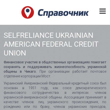
SELFRELIANCE UKRAINIAN
AMERICAN FEDERAL CREDIT
UNION
Финансовое участие в общественных организациях помогает
сохранять и поддерживать жизнеспособность украинской
общины в Чикаго.
При организации работает почтовое
отделение корпорации Мост.
Украинский Американский Федеральный кредитный союз был
основан в 1951 году, как союз демократического
финансового сотрудничества в интересах членов
украинской-американской общины. Ассоциация принимает в
качестве членов: лиц украинского происхождения, по
рождению или по браку, членов украинских приходов,