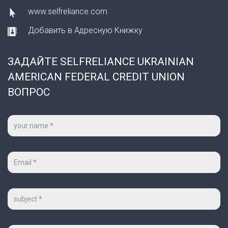
www.selfreliance.com
Добавить в Адресную Книжку
ЗАДАЙТЕ SELFRELIANCE UKRAINIAN
AMERICAN FEDERAL CREDIT UNION
ВОПРОС
Ваше
имя
*
Ваш
e-
mail
*
Тема