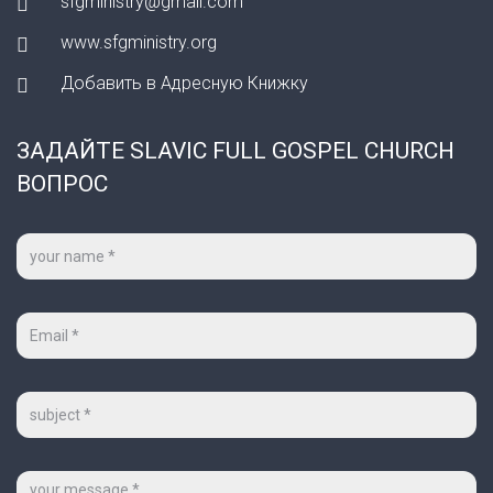
sfgministry@gmail.com
www.sfgministry.org
Добавить в Адресную Книжку
ЗАДАЙТЕ SLAVIC FULL GOSPEL CHURCH
ВОПРОС
Ваше
имя
*
Ваш
e-
mail
*
Тема
Сообщение