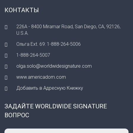
КОНТАКТЫ
226A - 8400 Miramar Road, San Diego, CA, 92126,
U.S.A.
Ольга Ext. 69: 1-888-264-5006
1-888-264-5007
olga.solo@worldwidesignature.com
www.americadom.com
Добавить в Адресную Книжку
ЗАДАЙТЕ WORLDWIDE SIGNATURE
ВОПРОС
Ваше