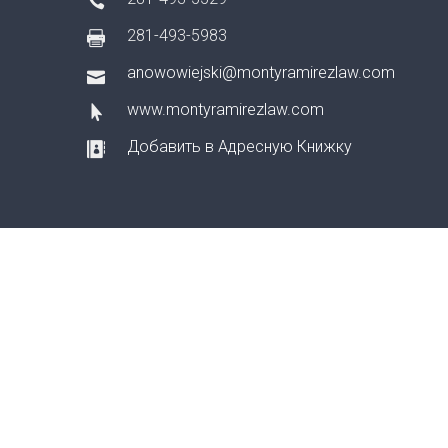
281-493-5983
anowowiejski@montyramirezlaw.com
www.montyramirezlaw.com
Добавить в Адресную Книжку