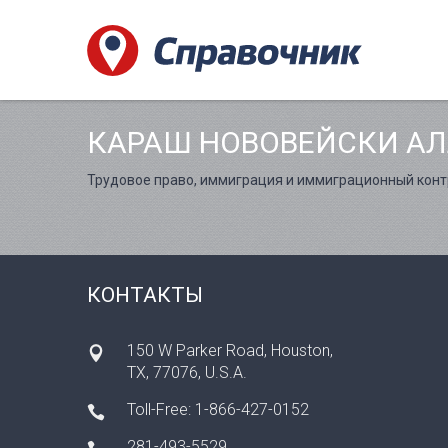
КАРАШ НОВОВЕЙСКИ А
Трудовое право, иммиграция и иммиграционный конт
КОНТАКТЫ
150 W Parker Road, Houston,
TX, 77076, U.S.A.
Toll-Free: 1-866-427-0152
281-493-5529