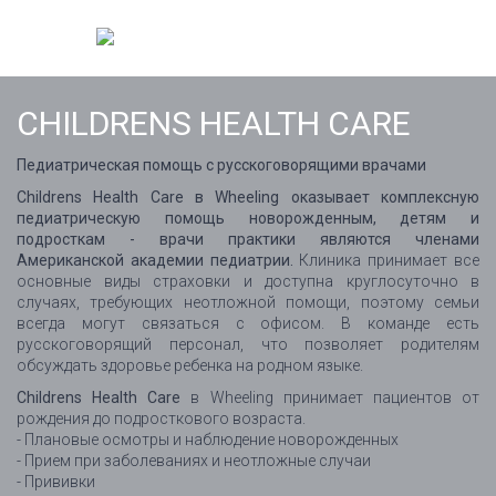
CHILDRENS HEALTH CARE
Педиатрическая помощь с русскоговорящими врачами
Childrens Health Care в Wheeling оказывает комплексную
педиатрическую помощь новорожденным, детям и
подросткам - врачи практики являются членами
Американской академии педиатрии.
Клиника принимает все
основные виды страховки и доступна круглосуточно в
случаях, требующих неотложной помощи, поэтому семьи
всегда могут связаться с офисом. В команде есть
русскоговорящий персонал, что позволяет родителям
обсуждать здоровье ребенка на родном языке.
Childrens Health Care
в Wheeling принимает пациентов от
рождения до подросткового возраста.
- Плановые осмотры и наблюдение новорожденных
- Прием при заболеваниях и неотложные случаи
- Прививки