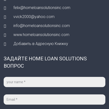
felix@homeloansolutionsinc.com
vvick2000@yahoo.com
info@homeloansolutionsinc.com
www.homeloansolutionsinc.com
Добавить в Адресную Книжку
ЗАДАЙТЕ HOME LOAN SOLUTIONS
ВОПРОС
Ваше
имя
*
Ваш
e-
mail