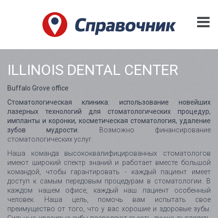
ILLINOIS DENTAL CENTER
Buffalo Grove office
Стоматологическая клиника: использование новейших
лазерных технологий для стоматологических процедур,
импланты и коронки, косметическая стоматология, удаление
зубов мудрости.
Возможно финансирование
стоматологических услуг.
Наша команда высококвалифицированных стоматологов
имеют широкий спектр знаний и работает вместе большой
командой, чтобы гарантировать - каждый пациент имеет
доступ к самым передовым процедурам в стоматологии. В
каждом нашем офисе, каждый наш пациент особенный
человек. Наша цель, помочь вам испытать свое
преимущество от того, что у вас хорошие и здоровые зубы.