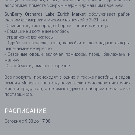
ассортимент вместе с сырым медом и домашним вареньем.
SunBerry Orchards Lake Zurich Market
обслуживает район
свежим фермерским мясом и выпечкой с 2021 года.
- Свинина редких пород, отборная говядина и птица
- Домашние и копченые колбасы
- Украинские деликатесы
- Сдоба на закваске, хала, капкейки и шоколадные эклеры,
выпекаемые ежедневно
- Сезонные овощи, включая помидоры, перец, баклажаны и
малину
- Сырой мед и домашнее варенье
Все продукты происходят с одних и тех же пастбищ и садов
семьи в Mundelein, поэтому покупатели точно знают источник
мяса и продуктов, а не имеют дело с набором незнакомых
поставщиков.
РАСПИСАНИЕ
Сегодня с
9:30
до
17:00