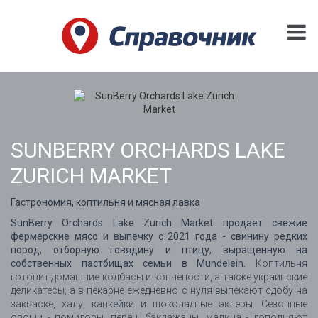
SUNBERRY ORCHARDS LAKE
ZURICH MARKET
Гастрономия, коптильня и мясная лавка
SunBerry Orchards Lake Zurich Market продает свежие
фермерские мясо и выпечку с 2021 года - свинину редких
пород, отборную говядину и птицу, выращенную на
собственных пастбищах семьи в Mundelein.
Коптильня
готовит домашние колбасы и копчености, а также украинские
деликатесы, а в пекарне ежедневно с нуля выпекают сдобу на
закваске, халу, капкейки и шоколадные эклеры. Сезонные
овощи - помидоры, перец, баклажаны, малина - дополняют