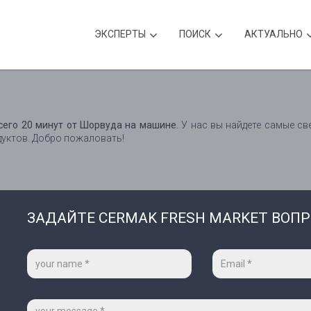
ЭКСПЕРТЫ
ПОИСК
АКТУАЛЬНО
сего 20 минут от Шорвуда на машине.
У нас вы найдете самые св
уктов. Добро пожаловать!
ЗАДАЙТЕ CERMAK FRESH MARKET ВОП
Ваше
Ваш
имя
e-
*
mail
*
Сообщение