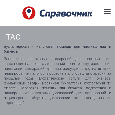
ITAC
Бухгалтерская и налоговая помощь для частных лиц и
бизнеса.
Заполнение налоговых деклараций для частных лиц:
заполнение налоговых деклараций по интернету, заполнение
налоговых деклараций для лиц живущих в других штатах,
планирование налогов, проверка налоговых деклараций за
прошлые годы. Бухгалтерские услуги для бизнеса:
финансовые сводки, месячная бухгалтерия, бухгалтерия по
оплате. Налоговая помощь для бизнеса: подготовка и
планирование налоговых деклараций для корпораций и
акционерных обществ, декларации по оплате, анализ
корпораций.