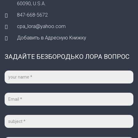
60090, U.S.A.
847-668-5672
cpa_lora@yahoo.com
Добавить в Адресную Книжку
ЗАДАЙТЕ БЕЗБОРОДЬКО ЛОРА ВОПРОС
Ваше
имя
*
Ваш
e-
mail
*
Тема