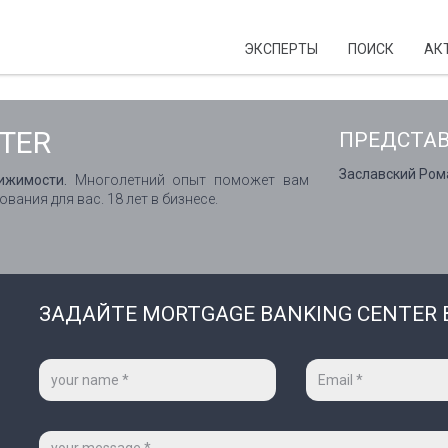
ЭКСПЕРТЫ
ПОИСК
АК
TER
ПРЕДСТА
Заславский Ром
ижимости.
Многолетний опыт поможет вам
ания для вас. 18 лет в бизнесе.
ЗАДАЙТЕ MORTGAGE BANKING CENTER
Ваше
Ваш
имя
e-
*
mail
*
Сообщение