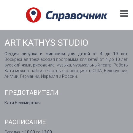
ART KATHYS STUDIO
Студия рисунка и живописи для детей от 4 до 19 лет.
Воскресная трехчасовая программа для детей от 4 до 10 лет:
русский язык, рисование, музыка, музыкальный театр. Работы
Кати можно найти в частных коллекциях в США, Белоруссии,
Англии, Германии, Израиля и России.
ПРЕДСТАВИТЕЛИ
Катя Бессмертная
РАСПИСАНИЕ
Сегодня с
10:00
до
13:00