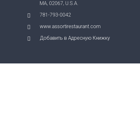
MA, 02067, U.S.A.
781-793-0042
www.assortirestaurant.com
Добавить в Адресную Книжку