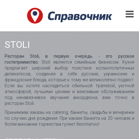
STOLI
Ресторан Stoli, в первую очередь - это русское
гостеприимство.
Stoli является семейным бизнесом. Кухня
предлагает широкий выбор поистине космополитичных
деликатесов, соединяя в себе русские, украинские и
французские блюда, которые к тому же великолепно подают.
Если вы хотите насладиться обильной трапезой, уютной
атмосферой, лучшими ценами и вежливым обслуживанием
под ненавязчивое звучание аккордеона, вам точно в
ресторан Stoli.
Принимаем заказы на catering, банкеты, свадьбы и вечеринки
по случаю дня рождения. При заказе банкета на 20 человек и
более виновник торжества гуляет бесплатно!