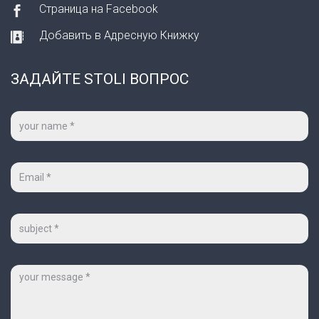
Страница на Facebook
Добавить в Адресную Книжку
ЗАДАЙТЕ STOLI ВОПРОС
Ваше
имя
*
Ваш
e-
mail
*
Тема
Сообщение