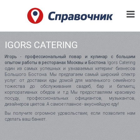
IGORS CATERING
Игорь - профессиональный повар и кулинар с большим
опытом работы в ресторанах Москвы и Бостона.
Igors Catering
один из самых успешных и узнаваемых кетеринг бизнесов
Большого Бостона. Мы предлагаем самый широкий спектр
услуг: от доставки еды домой для маленького семейного
тожества до обслуживания свадеб, бар и батмитц,
корпоративных обедов и т.д Мы предоставляем красивую
посуду, профессиональных официантов, музыкантов,
дизайнеров цветов. А самое главное - вкуснейшую еду!
Вы получите огромное удовольствие, если позволите нам
сделать ваш банкет.