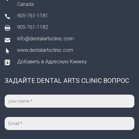
Canada
905-761-1181
905-761-1182
info@dentalartsclinic.com
www.dentalartsclinic.com
Добавить в Адресную Книжку
ЗАДАЙТЕ DENTAL ARTS CLINIC ВОПРОС
Ваше
имя
*
Ваш
e-
mail
*