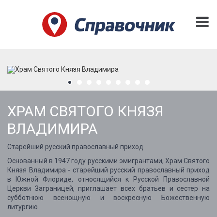
ХРАМ СВЯТОГО КНЯЗЯ
ВЛАДИМИРА
Старейший русский православный приход
Основанный в 1947 году русскими эмигрантами, Храм Святого
Князя Владимира - старейший русский православный приход
в Южной Флориде, относящийся к Русской Православной
Церкви Заграницей, приглашает всех братьев и сестер на
субботнюю всенощную и воскресную Божественную
литургию.