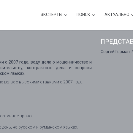
ЭКСПЕРТЫ
ПОИСК
АКТУАЛЬНО
ПРЕДСТА
Сергей Герман
,
и с 2007 года, веду дела о мошенничестве и
оительству, контрактные дела и вопросы
ском языках.
 делах с высокими ставками с 2007 года.
портивное право
е день, на русском и румынском языках.