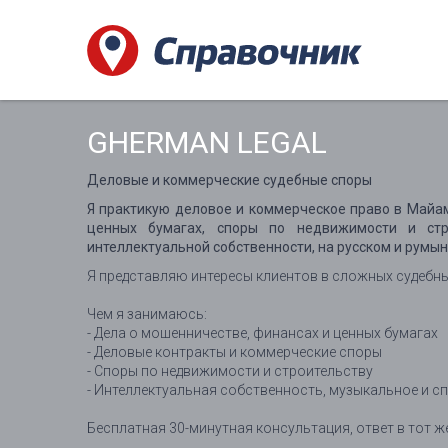
GHERMAN LEGAL
Деловые и коммерческие судебные споры
Я практикую деловое и коммерческое право в Майам
ценных бумагах, споры по недвижимости и стр
интеллектуальной собственности, на русском и румын
Я представляю интересы клиентов в сложных судебных
Чем я занимаюсь:
- Дела о мошенничестве, финансах и ценных бумагах
- Деловые контракты и коммерческие споры
- Споры по недвижимости и строительству
- Интеллектуальная собственность, музыкальное и с
Бесплатная 30-минутная консультация, ответ в тот ж