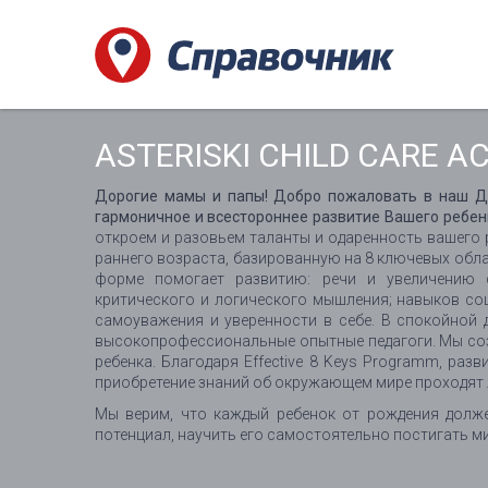
ASTERISKI CHILD CARE 
Дорогие мамы и папы! Добро пожаловать в наш Де
гармоничное и всестороннее развитие Вашего ребен
откроем и разовьем таланты и одаренность вашего 
раннего возраста, базированную на 8 ключевых обла
форме помогает развитию: речи и увеличению сл
критического и логического мышления; навыков со
самоуважения и уверенности в себе. В спокойной
высокопрофессиональные опытные педагоги. Мы со
ребенка. Благодаря Effective 8 Keys Programm, раз
приобретение знаний об окружающем мире проходят л
Мы верим, что каждый ребенок от рождения долж
потенциал, научить его самостоятельно постигать ми