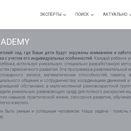
ЭКСПЕРТЫ
ПОИСК
АКТУАЛЬНО
ACADEMY
тский сад, где Ваши дети будут окружены вниманием и забото
ка с учетом его индивидуальных особенностей.
Каждый ребенок у
ребенка, используя уникальную, специально разработанную метод
стях гармоничного развития. Эта программа в развлекательной и
оварного запаса; математических способностей, памяти, в
циального общения и сотрудничества; координациии движений и
 домашней обстановке, в малочисленной разновозрастной групп
здали уникальную развивающую среду для полного раскрытия ин
витие навыков практической жизни, сенсорное развитие, обучение
егко и весело.
ен быть умным и успешным человеком. Наша задача - помочь
р.