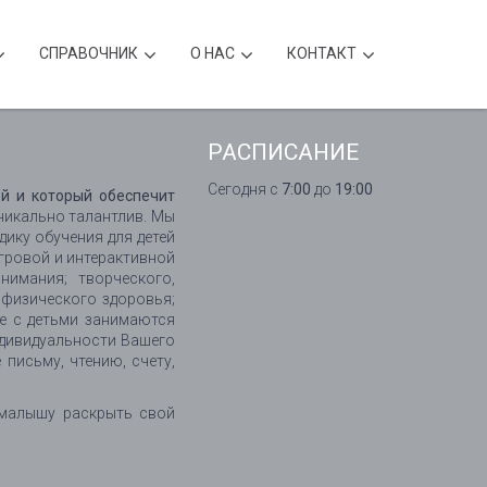
CПРАВОЧНИК
О НАС
КОНТАКТ
РАСПИСАНИЕ
Сегодня с
7:00
до
19:00
й и который обеспечит
никально талантлив. Мы
ику обучения для детей
гровой и интерактивной
нимания; творческого,
 физического здоровья;
е с детьми занимаются
дивидуальности Вашего
 письму, чтению, счету,
 малышу раскрыть свой