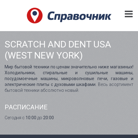
SCRATCH AND DENT USA
(WEST NEW YORK)
Мир бытовой техники по ценам значительно ниже магазиных!
Холодильники, стиральные и сушильные машины,
посудомоечные машины, микроволновые печи, газовые и
электрические плиты с духовыми шкафами.
Весь асортимент
бытовой техники абсолютно новый.
РАСПИСАНИЕ
Сегодня с
10:00
до
20:00