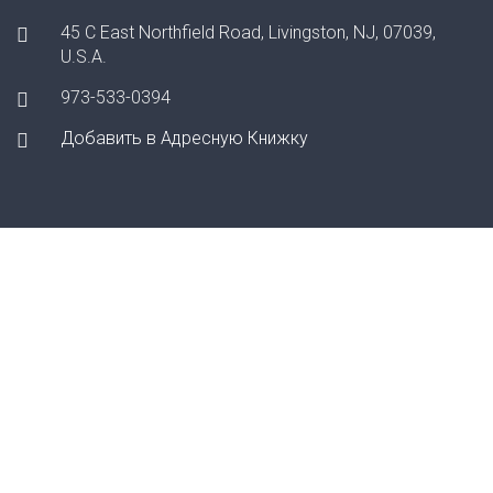
45 С East Northfield Road, Livingston, NJ, 07039,
U.S.A.
973-533-0394
Добавить в Адресную Книжку