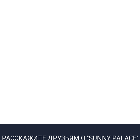
РАССКАЖИТЕ ДРУЗЬЯМ О "SUNNY PALACE"