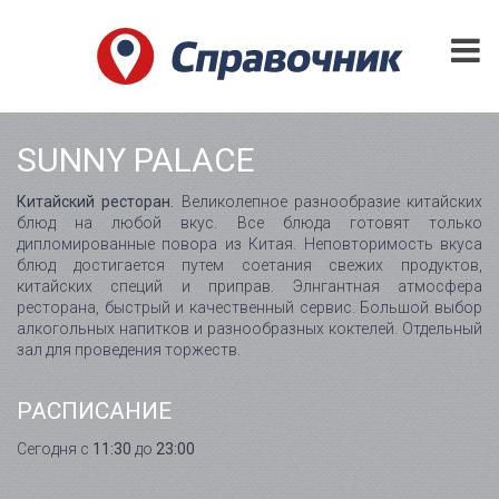
SUNNY PALACE
Китайский ресторан.
Великолепное разнообразие китайских
блюд на любой вкус. Все блюда готовят только
дипломированные повора из Китая. Неповторимость вкуса
блюд достигается путем соетания свежих продуктов,
китайских специй и приправ. Элнгантная атмосфера
ресторана, быстрый и качественный сервис. Большой выбор
алкогольных напитков и разнообразных коктелей. Отдельный
зал для проведения торжеств.
РАСПИСАНИЕ
Сегодня с
11:30
до
23:00