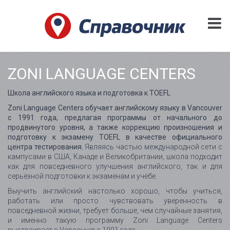
ZONI LANGUAGE CENTERS
Школа английского языка и подготовка к TOEFL
Zoni Language Centers обучает английскому языку в Vancouver
с 1991 года, предлагая программы от начального до
продвинутого уровня, а также коррекцию произношения и
подготовку к экзамену TOEFL в качестве официального
центра тестирования.
Являясь частью международной сети с
кампусами в США, Канаде и Великобритании, школа подходит
как для повседневного улучшения английского, так и для
серьёзной подготовки к экзаменам и учёбе.
Выучить английский настолько хорошо, чтобы учиться,
работать или просто чувствовать уверенность в
повседневной жизни, требует больше, чем случайные занятия,
и именно такую программу Zoni Language Centers