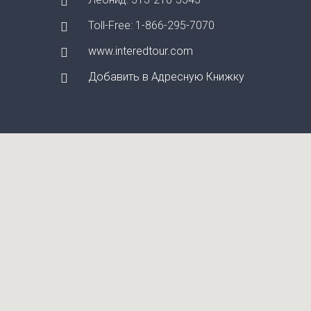
Toll-Free: 1-866-295-7070
www.interedtour.com
Добавить в Адресную Книжку