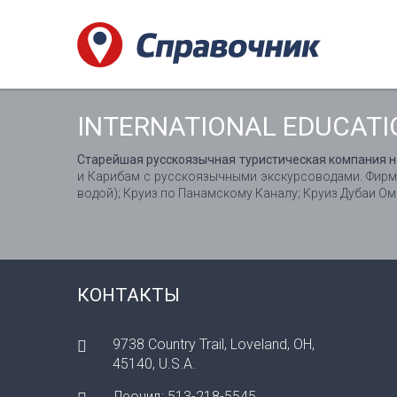
INTERNATIONAL EDUCATI
Старейшая русскоязычная туристическая компания н
и Карибам с русскоязычными экскурсоводами. Фирмен
водой); Круиз по Панамскому Каналу; Круиз Дубаи Ом
КОНТАКТЫ
9738 Country Trail, Loveland, OH,
45140, U.S.A.
Леонид: 513-218-5545