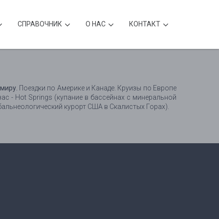
CПРАВОЧНИК
О НАС
КОНТАКТ
миру.
Поездки по Америке и Канаде. Круизы по Европе
с - Hot Springs (купание в бассейнах с минеральной
 бальнеологический курорт США в Скалистых Горах).